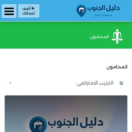
أضف
اعمالك
المحامون
المحامون