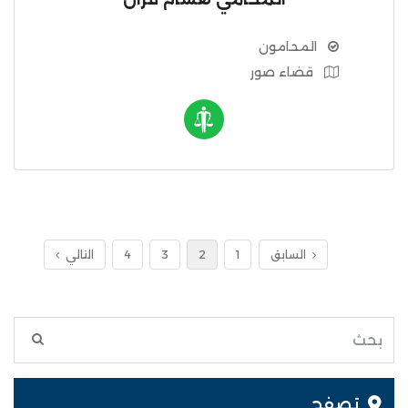
المحامون
قضاء صور
السابق
1
2
3
4
التالي
تصفح