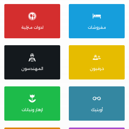
مفروشات
ادوات منزلية
حرفيون
المهندسون
أوبتيك
ازهار ونباتات