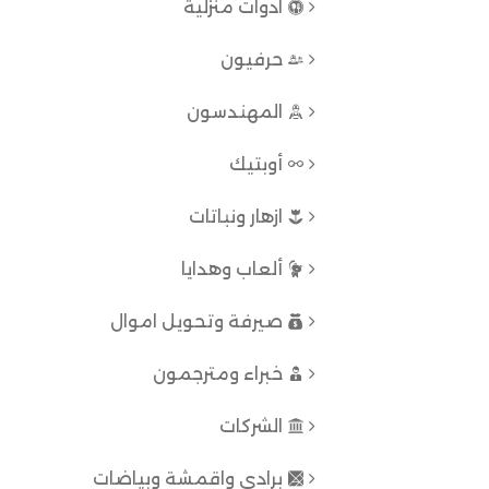
ادوات منزلية
حرفيون
المهندسون
أوبتيك
ازهار ونباتات
ألعاب وهدايا
صيرفة وتحويل اموال
خبراء ومترجمون
الشركات
برادي واقمشة وبياضات