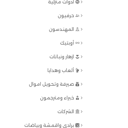
ادوات منزلية
حرفيون
المهندسون
أوبتيك
ازهار ونباتات
ألعاب وهدايا
صيرفة وتحويل اموال
خبراء ومترجمون
الشركات
برادي واقمشة وبياضات