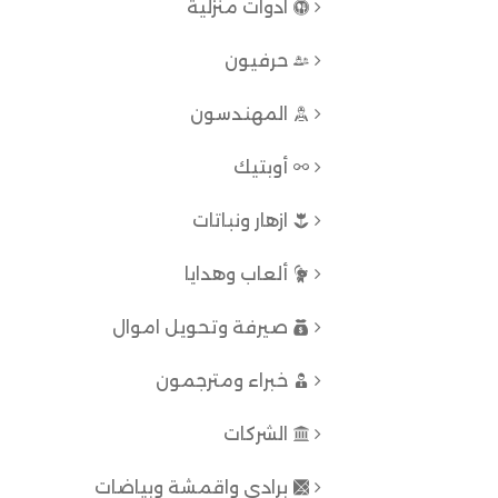
ادوات منزلية
حرفيون
المهندسون
أوبتيك
ازهار ونباتات
ألعاب وهدايا
صيرفة وتحويل اموال
خبراء ومترجمون
الشركات
برادي واقمشة وبياضات