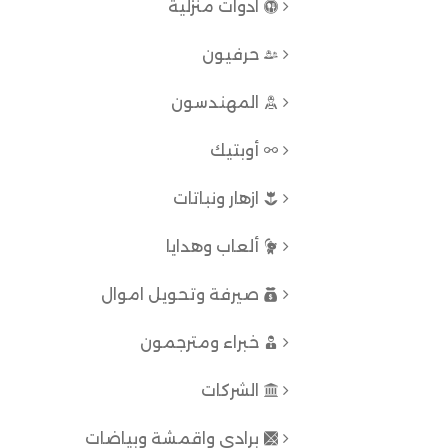
ادوات منزلية
حرفيون
المهندسون
أوبتيك
ازهار ونباتات
ألعاب وهدايا
صيرفة وتحويل اموال
خبراء ومترجمون
الشركات
برادي واقمشة وبياضات