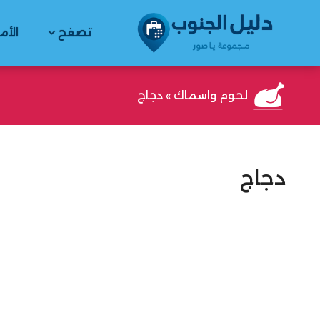
تصفح
الأم
لحوم واسماك
»
دجاج
دجاج