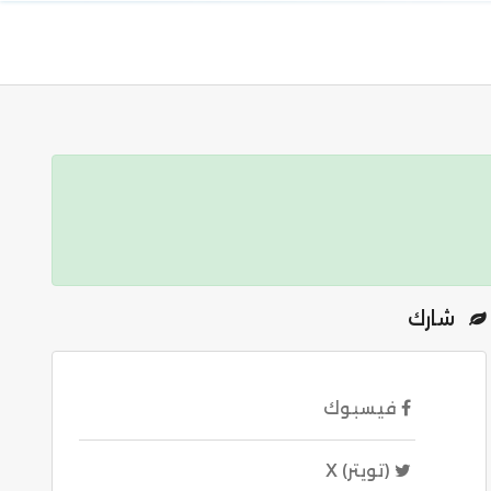
شارك
فيسبوك
(تويتر) X