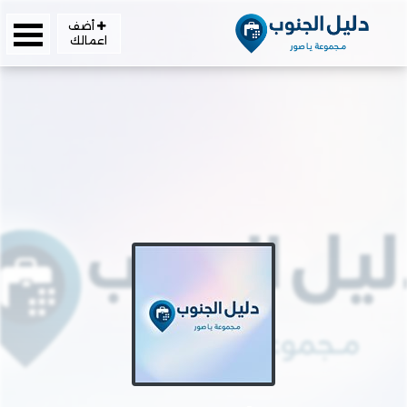
أضف
اعمالك