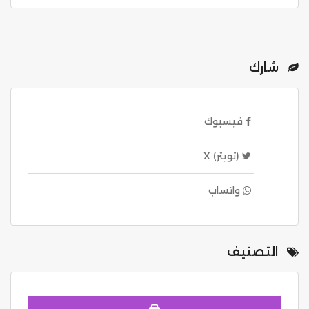
شارك
فيسبوك
(تويتر) X
واتساب
التصنيف