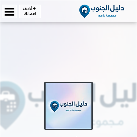
أضف
اعمالك