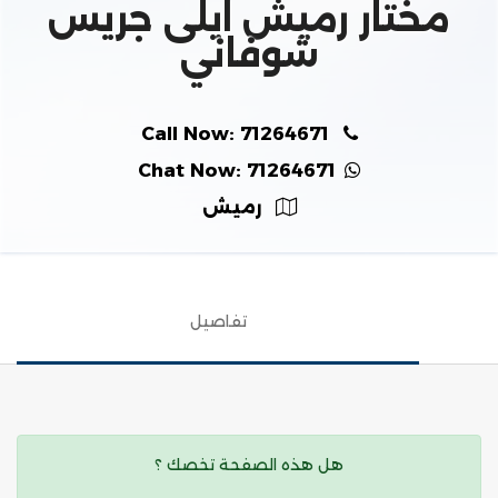
مختار رميش ايلى جريس
شوفاني
Call Now: 71264671
Chat Now: 71264671
رميش
تفاصيل
هل هذه الصفحة تخصك ؟