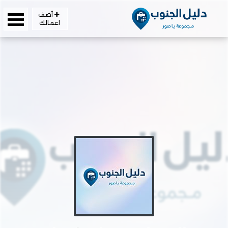
أضف
اعمالك