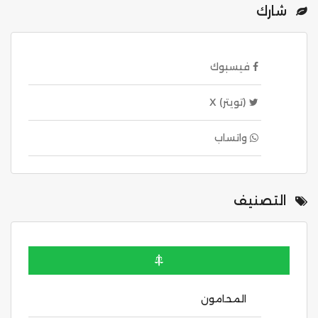
شارك
فيسبوك
(تويتر) X
واتساب
التصنيف
المحامون