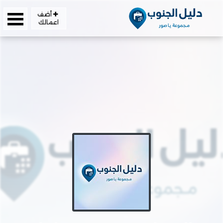
أضف
اعمالك