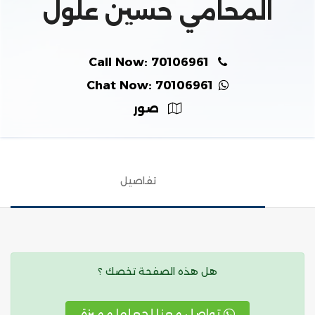
المحامي حسين علول
Call Now: 70106961
Chat Now: 70106961
صور
تفاصيل
هل هذه الصفحة تخصك ؟
تواصل معنا لجعلها مميزة