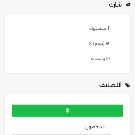
شارك
فيسبوك
(تويتر) X
واتساب
التصنيف
المحامون