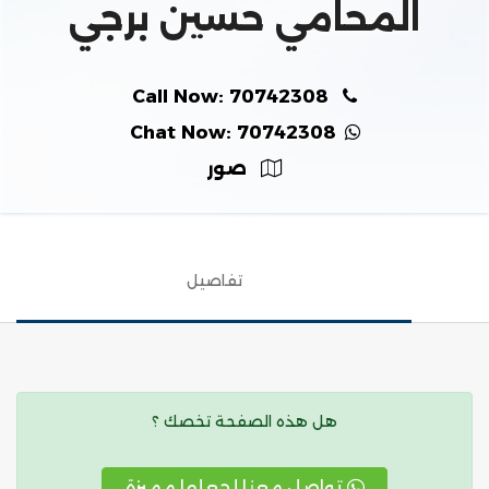
المحامي حسين برجي
Call Now: 70742308
Chat Now: 70742308
صور
تفاصيل
هل هذه الصفحة تخصك ؟
تواصل معنا لجعلها مميزة