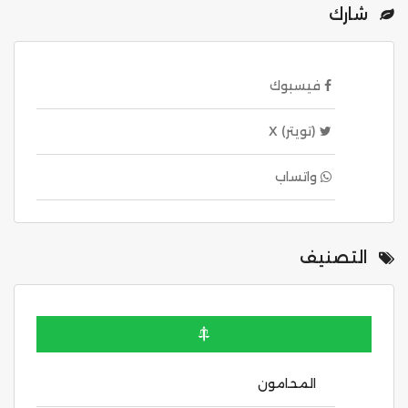
شارك
فيسبوك
(تويتر) X
واتساب
التصنيف
المحامون