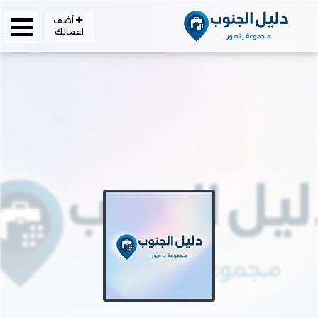
أضف
اعمالك