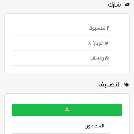
شارك
فيسبوك
(تويتر) X
واتساب
التصنيف
المحامون