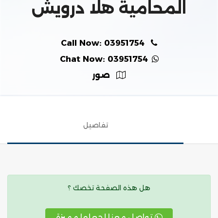
المحامية هلا درويش
Call Now: 03951754
Chat Now: 03951754
صور
تفاصيل
هل هذه الصفحة تخصك ؟
تواصل معنا لجعلها مميزة