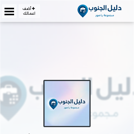
أضف
اعمالك